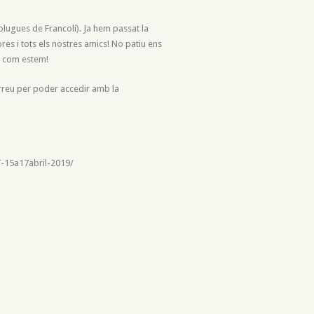
plugues de Francolí). Ja hem passat la
ores i tots els nostres amics! No patiu ens
u com estem!
orreu per poder accedir amb la
-15a17abril-2019/