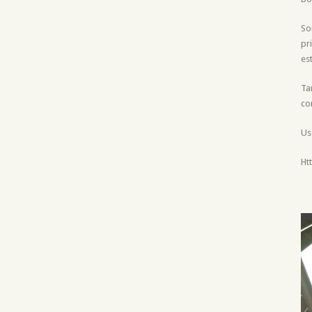
So
pr
es
Ta
co
Us
Ht