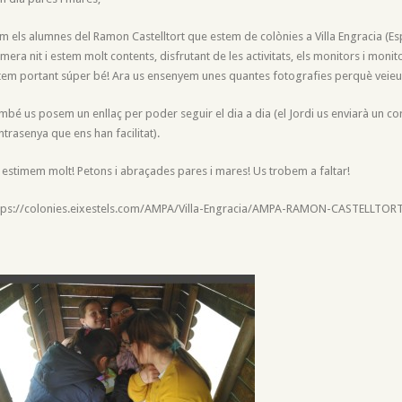
m els alumnes del Ramon Castelltort que estem de colònies a Villa Engracia (Es
imera nit i estem molt contents, disfrutant de les activitats, els monitors i monit
tem portant súper bé! Ara us ensenyem unes quantes fotografies perquè veie
mbé us posem un enllaç per poder seguir el dia a dia (el Jordi us enviarà un c
ntrasenya que ens han facilitat).
 estimem molt! Petons i abraçades pares i mares! Us trobem a faltar!
tps://colonies.eixestels.com/AMPA/Villa-Engracia/AMPA-RAMON-CASTELLTORT