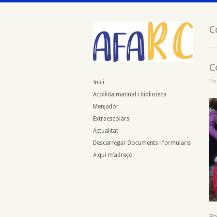
C
C
Po
Inici
Acollida matinal i biblioteca
Menjador
Extraescolars
Actualitat
Descarregar Documents i formularis
A qui m’adreço
Bo