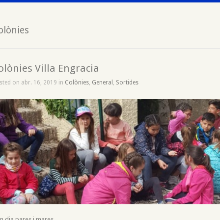
olònies
olònies Villa Engracia
sted on abr. 16, 2019 in
Colònies
,
General
,
Sortides
n dia pares i mares,